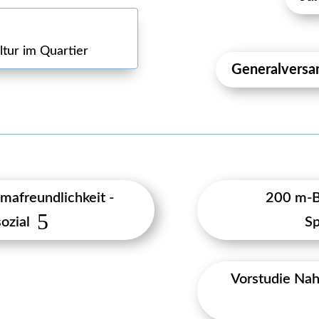
>
tur im Quartier
Generalversa
imafreundlichkeit -
200 m-B
ozial
S
Vorstudie Na